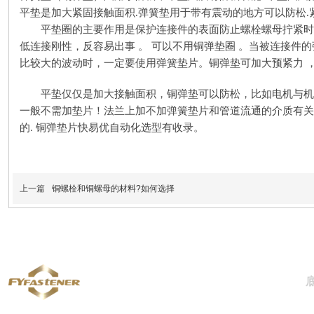
平垫是加大紧固接触面积
.弹簧垫用于带有震动的地方可以防松
平垫圈的主要作用是保护连接件的表面防止螺栓螺母拧紧时
低连接刚性，反容易出事
。
可以不用铜弹垫圈
。当被连接件的
比较大的波动时，一定要使用弹簧垫片。铜弹垫可加大预紧力
平垫仅仅是加大接触面积，铜弹垫可以防松，比如电机与机
一般不需加垫片！法兰上加不加弹簧垫片和管道流通的介质有关系
的. 铜弹垫片快易优自动化选型有收录。
上一篇
铜螺栓和铜螺母的材料?如何选择