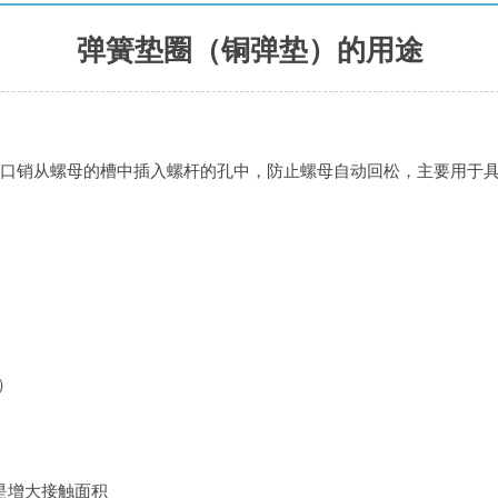
弹簧垫圈（铜弹垫）的用途
口销从螺母的槽中插入螺杆的孔中，防止螺母自动回松，主要用于
）
是增大接触面积