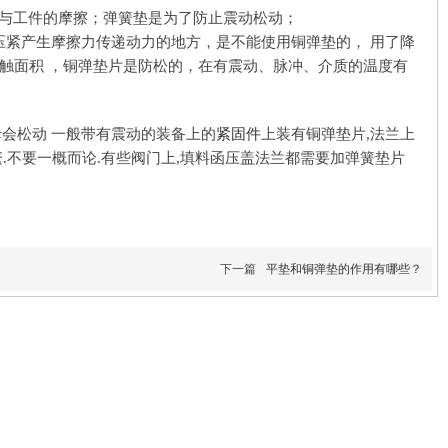
栓与工件的摩擦；弹簧垫是为了防止震动松动；
压紧产生摩擦力传递动力的地方，是不能使用铜弹垫的，
用了降
触面积
，铜弹垫片是防松的，在有震动、脉冲、介质的温度有
母会松动
一般带有震动的装备上的
紧固件
上装有铜弹垫片
,法兰上
.不要一概而论.有些阀门上,填料函压盖法兰都需要加弹簧垫片
下一篇
平垫和铜弹垫的作用有哪些？