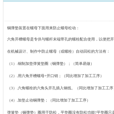
铜弹垫
装置在螺母下面用来防止螺母松动：
六角开槽螺母是专供与螺杆末端带孔的螺栓配合使用，以便把开
在机械设计、制作中防止螺母（或螺栓）自动回松的方法有：
（
1）.铜制加垫弹簧垫圈（
铜弹垫
）；（简单易做）
（
2）.用六角开槽螺母+开口销；（同比增加了加工工序）
（
3）.六角螺栓的六角头开孔插入钢线。（同比增加了加工工序
（
4）.加垫止动
铜弹垫
；（同比增加了加工工序）
弹簧垫（
铜弹垫
）圈用于防松，平垫圈没有防松功能
?平垫圈只