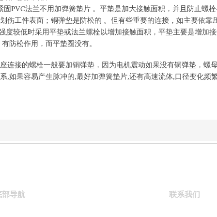
.紧固PVC法兰不用加弹簧垫片 。平垫是加大接触面积，并且防止螺
划伤工件表面；铜弹垫是防松的
。但有些重要的连接，如主要依靠
强度较低时采用平垫或法兰螺栓以增加接触面积，平垫主要是增加接
，有防松作用，而平垫圈没有。
座连接的螺栓一般要加铜弹垫，因为电机震动如果没有
铜弹垫
，螺
,如果容易产生脉冲的,最好加弹簧垫片,还有高速流体,口径变化频繁
底部导航
联系我们